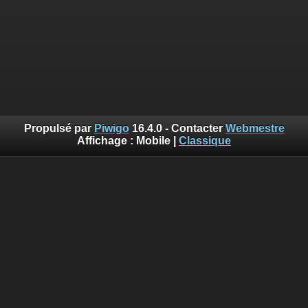
Propulsé par
Piwigo
16.4.0 - Contacter
Webmestre
Affichage :
Mobile
|
Classique
Error
Deprecated
: Using implode is deprecated. Use join using the
array first, separator second. in
/home/lespierryp/www/photos/include/smarty/src/Extension/De
on line
562
Vous n'avez pas l'autorisation pour accéder à la page
demandée
Sauf mention contraire, le contenu de ce site web est placé
sous les termes de la licence suivante :
© 2019 Les Pierres de Montreuil (Tous droits réservés),