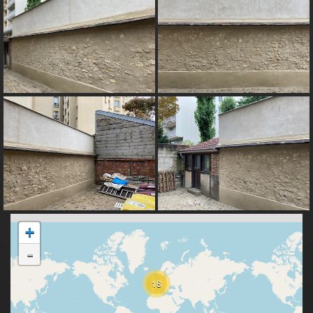
+
-
18