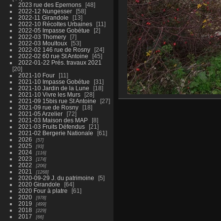
2023 rue des Epernons
48
2022-12 Nungesser
58
2022-11 Girandole
13
2022-10 Récoltes Urbaines
11
2022-05 Impasse Gobétue
2
2022-03 Thomery
7
2022-03 Moultoux
53
2022-02 146 rue de Rosny
24
2022-02 60 rue St Antoine
45
2022-01-22 Prés. travaux 2021
20
2021-10 Four
11
2021-10 Impasse Gobétue
31
2021-10 Jardin de la Lune
18
2021-10 Vivre les Murs
28
2021-09 15bis rue St Antoine
27
2021-09 rue de Rosny
18
2021-05 Arzelier
72
2021-03 Maison des MAP
8
2021-03 Fruits Défendus
21
2021-02 Bergerie Nationale
61
2026
57
2025
93
2024
116
2023
174
2022
206
2021
1268
2020-09-29 J. du patrimoine
5
2020 Girandole
64
2020 Four à platre
61
2020
978
2019
499
2018
229
2017
66