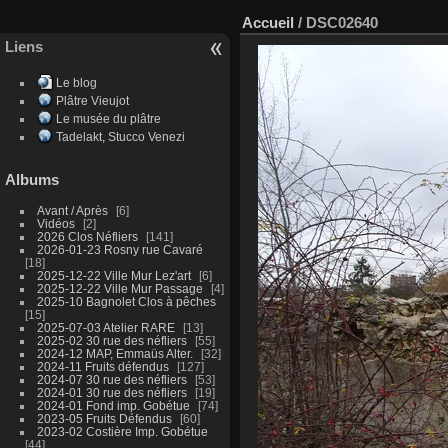
Accueil
/
DSC02640
Liens
Le blog
Plâtre Vieujot
Le musée du plâtre
Tadelakt, Stucco Venezi
Albums
Avant / Après
6
Vidéos
2
2026 Clos Néfliers
141
2026-01-23 Rosny rue Cavaré
18
2025-12-22 Ville Mur Lez'art
6
2025-12-22 Ville Mur Passage
4
2025-10 Bagnolet Clos à pêches
15
2025-07-03 Atelier RARE
13
2025-02 30 rue des néfliers
55
2024-12 MAP, Emmaüs Alter.
32
2024-11 Fruits défendus
127
2024-07 30 rue des néfliers
53
2024-01 30 rue des néfliers
19
2024-01 Fond imp. Gobétue
74
2023-05 Fruits Défendus
60
2023-02 Costière Imp. Gobétue
44