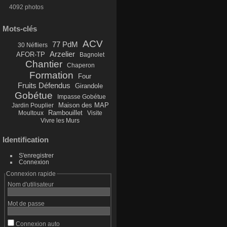
4092 photos
Mots-clés
ACV
77 PdM
30 Néfliers
Arzelier
AFOR-TP
Bagnolet
Chantier
Chaperon
Formation
Four
Fruits Défendus
Girandole
Gobétue
Impasse Gobétue
Maison des MAP
Jardin Pouplier
Rambouillet
Moultoux
Visite
Vivre les Murs
Identification
S'enregistrer
Connexion
Connexion rapide
Nom d'utilisateur
Mot de passe
Connexion auto