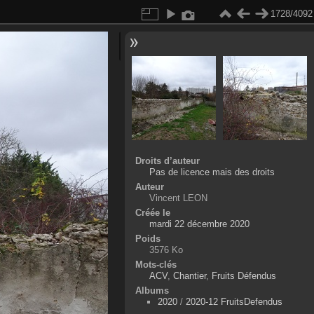
1728/4092
Droits d’auteur
Pas de licence mais des droits
Auteur
Vincent LEON
Créée le
mardi 22 décembre 2020
Poids
3576 Ko
Mots-clés
ACV
,
Chantier
,
Fruits Défendus
Albums
2020
/
2020-12 FruitsDefendus