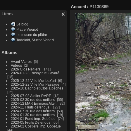
Accueil
/
P1130369
Liens
Le blog
Plâtre Vieujot
Le musée du plâtre
Tadelakt, Stucco Venezi
Albums
Avant / Après
6
Vidéos
2
2026 Clos Néfliers
141
2026-01-23 Rosny rue Cavaré
18
2025-12-22 Ville Mur Lez'art
6
2025-12-22 Ville Mur Passage
4
2025-10 Bagnolet Clos à pêches
15
2025-07-03 Atelier RARE
13
2025-02 30 rue des néfliers
55
2024-12 MAP, Emmaüs Alter.
32
2024-11 Fruits défendus
127
2024-07 30 rue des néfliers
53
2024-01 30 rue des néfliers
19
2024-01 Fond imp. Gobétue
74
2023-05 Fruits Défendus
60
2023-02 Costière Imp. Gobétue
44