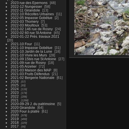
2023 rue des Epernons
48
2022-12 Nungesser
58
2022-11 Girandole
13
2022-10 Récoltes Urbaines
11
2022-05 Impasse Gobétue
2
2022-03 Thomery
7
2022-03 Moultoux
53
2022-02 146 rue de Rosny
24
2022-02 60 rue St Antoine
45
2022-01-22 Prés. travaux 2021
20
2021-10 Four
11
2021-10 Impasse Gobétue
31
2021-10 Jardin de la Lune
18
2021-10 Vivre les Murs
28
2021-09 15bis rue St Antoine
27
2021-09 rue de Rosny
18
2021-05 Arzelier
72
2021-03 Maison des MAP
8
2021-03 Fruits Défendus
21
2021-02 Bergerie Nationale
61
2026
57
2025
93
2024
116
2023
174
2022
206
2021
1268
2020-09-29 J. du patrimoine
5
2020 Girandole
64
2020 Four à platre
61
2020
978
2019
499
2018
229
2017
66