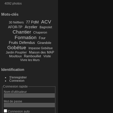
4092 photos
Mots-clés
ACV
77 PdM
30 Néfliers
Arzelier
AFOR-TP
Bagnolet
Chantier
Chaperon
Formation
Four
Fruits Défendus
Girandole
Gobétue
Impasse Gobétue
Maison des MAP
Jardin Pouplier
Rambouillet
Moultoux
Visite
Vivre les Murs
Identification
S'enregistrer
Connexion
Connexion rapide
Nom d'utilisateur
Mot de passe
Connexion auto