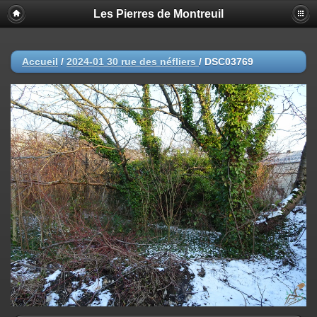
Les Pierres de Montreuil
Accueil
/
2024-01 30 rue des néfliers
/
DSC03769