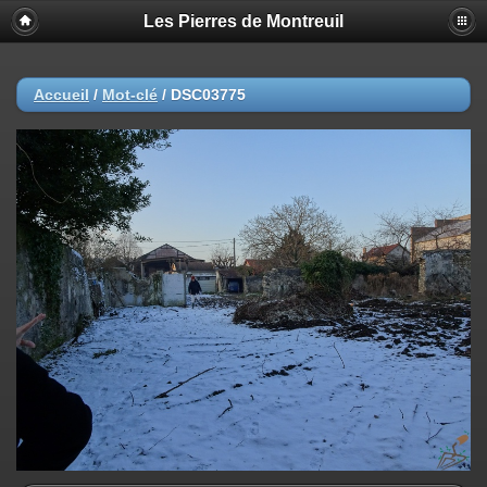
Les Pierres de Montreuil
Accueil
/
Mot-clé
/
DSC03775