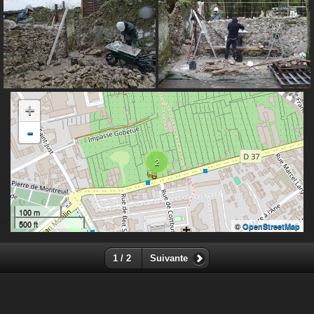
+
-
2
100 m
500 ft
©
OpenStreetMap
1 / 2
Suivante