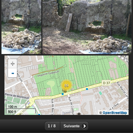
+
-
89
100 m
500 ft
©
OpenStreetMap
1 / 8
Suivante