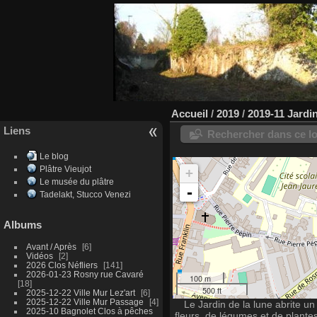
Accueil
/
2019
/
2019-11 Jardi
Liens
Rechercher dans ce lo
Le blog
Plâtre Vieujot
+
Le musée du plâtre
-
Tadelakt, Stucco Venezi
Albums
Avant / Après
6
Vidéos
2
2026 Clos Néfliers
141
2026-01-23 Rosny rue Cavaré
100 m
18
500 ft
2025-12-22 Ville Mur Lez'art
6
2025-12-22 Ville Mur Passage
4
Le Jardin de la lune abrite un
2025-10 Bagnolet Clos à pêches
fleurs, de légumes et de plantes