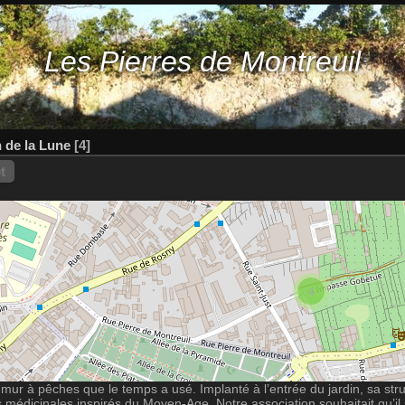
Les Pierres de Montreuil
n de la Lune
4
t
4
 mur à pêches que le temps a usé. Implanté à l’entrée du jardin, sa stru
 médicinales inspirés du Moyen-Age. Notre association souhaitait qu’il 