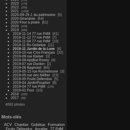
2023
174
2022
206
2021
1268
2020-09-29 J. du patrimoine
5
2020 Girandole
64
2020 Four à platre
61
2020
978
2019
499
2019-11-14 77 rue PdM
41
2019-11-12 77 rue PdM
7
2019-11-04 77 rue PdM
10
2019-11 Ru Gobetue
11
2019-11 Jardin de la Lune
4
2019-10 rue Clos Français
32
2019-09 rue Kleber
3
2019-09 ApijBat Rosny
4
2019-07 rue Danton
2
2019-06 Bagnolet
66
2019-05-15 rue Rochebrune
3
2019-05 rue des Néflier
23
2019-05 Fruits Défendus
5
2019-04 JardinPouplier
8
2019-04 77 rue PdM
270
2019-01 Four
10
2018
229
2017
66
4092 photos
Mots-clés
ACV
Chantier
Gobétue
Formation
Fruits Défendus
Arzelier
77 PdM