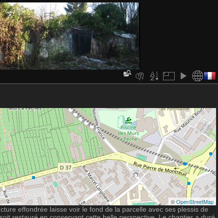
©
OpenStreetMap
cture effondrée laisse voir le fond de la parcelle avec ses plessis de
soit restauré en conservant cette belle perspective. Le chantier a duré