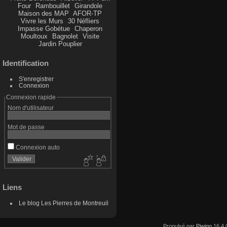
Four
Rambouillet
Girandole
Maison des MAP
AFOR-TP
Vivre les Murs
30 Néfliers
Impasse Gobétue
Chaperon
Moultoux
Bagnolet
Visite
Jardin Pouplier
Identification
S'enregistrer
Connexion
Connexion rapide
Nom d'utilisateur
Mot de passe
Connexion auto
Liens
Le blog Les Pierres de Montreuil
Propulsé par
Piwigo
16.4.