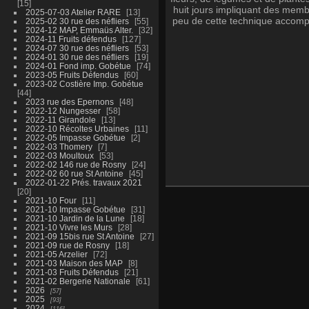
15
huit jours impliquant des membre
2025-07-03 Atelier RARE
13
peu de cette technique accompli
2025-02 30 rue des néfliers
55
2024-12 MAP, Emmaüs Alter.
32
2024-11 Fruits défendus
127
2024-07 30 rue des néfliers
53
2024-01 30 rue des néfliers
19
2024-01 Fond imp. Gobétue
74
2023-05 Fruits Défendus
60
2023-02 Costière Imp. Gobétue
44
2023 rue des Epernons
48
2022-12 Nungesser
58
2022-11 Girandole
13
2022-10 Récoltes Urbaines
11
2022-05 Impasse Gobétue
2
2022-03 Thomery
7
2022-03 Moultoux
53
2022-02 146 rue de Rosny
24
2022-02 60 rue St Antoine
45
2022-01-22 Prés. travaux 2021
20
2021-10 Four
11
2021-10 Impasse Gobétue
31
2021-10 Jardin de la Lune
18
2021-10 Vivre les Murs
28
2021-09 15bis rue St Antoine
27
2021-09 rue de Rosny
18
2021-05 Arzelier
72
2021-03 Maison des MAP
8
2021-03 Fruits Défendus
21
2021-02 Bergerie Nationale
61
2026
57
2025
93
2024
116