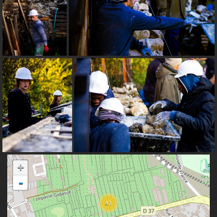
+
-
41