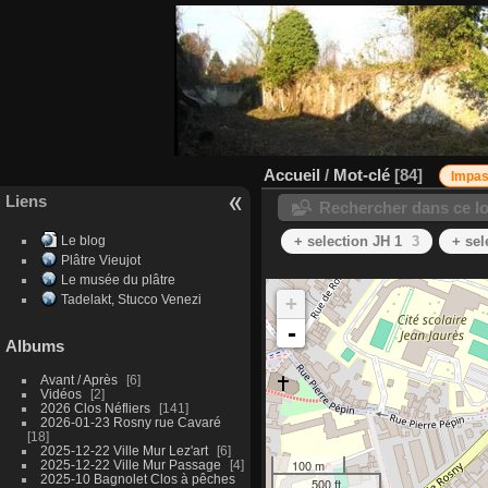
Accueil
/
Mot-clé
84
Impas
Liens
Rechercher dans ce lo
Le blog
+ selection JH 1
3
+ sel
Plâtre Vieujot
Le musée du plâtre
Tadelakt, Stucco Venezi
+
-
Albums
Avant / Après
6
Vidéos
2
2026 Clos Néfliers
141
2026-01-23 Rosny rue Cavaré
18
2025-12-22 Ville Mur Lez'art
6
100 m
2025-12-22 Ville Mur Passage
4
2025-10 Bagnolet Clos à pêches
500 ft