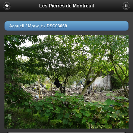
Les Pierres de Montreuil
Accueil
/
Mot-clé
/
DSC03069