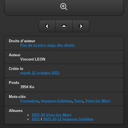
Droits d’auteur
Pas de licence mais des droits
Auteur
Vincent LEON
Créée le
mardi 12 octobre 2021
Poids
3954 Ko
Mots-clés
Formation
,
Impasse Gobétue
,
Terre
,
Vivre les Murs
Albums
2021-10 Vivre les Murs
2021
/
2021-10-12 Impasse Gobétue