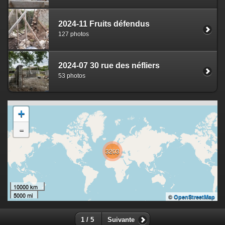
2024-11 Fruits défendus
127 photos
2024-07 30 rue des néfliers
53 photos
+
-
3203
10000 km
5000 mi
©
OpenStreetMap
1 / 5
Suivante