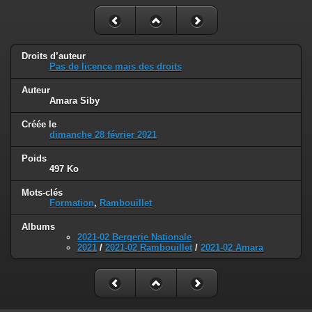
Droits d’auteur
Pas de licence mais des droits
Auteur
Amara Siby
Créée le
dimanche 28 février 2021
Poids
497 Ko
Mots-clés
Formation
,
Rambouillet
Albums
2021-02 Bergerie Nationale
2021
/
2021-02 Rambouillet
/
2021-02 Amara