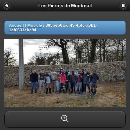
Les Pierres de Montreuil
Accueil
/
Mot-clé
/
865beb0a-cf49-4bfc-a9b1-
1ef6631ebc94