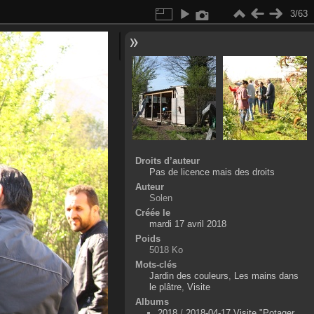
3/63
Droits d’auteur
Pas de licence mais des droits
Auteur
Solen
Créée le
mardi 17 avril 2018
Poids
5018 Ko
Mots-clés
Jardin des couleurs
,
Les mains dans
le plâtre
,
Visite
Albums
2018
/
2018-04-17 Visite "Potager