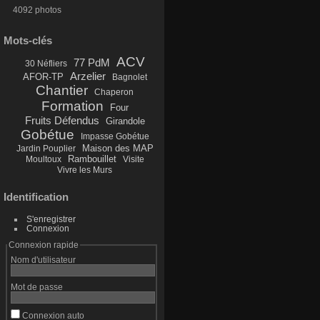
4092 photos
Mots-clés
ACV
77 PdM
30 Néfliers
Arzelier
AFOR-TP
Bagnolet
Chantier
Chaperon
Formation
Four
Fruits Défendus
Girandole
Gobétue
Impasse Gobétue
Maison des MAP
Jardin Pouplier
Rambouillet
Moultoux
Visite
Vivre les Murs
Identification
S'enregistrer
Connexion
Connexion rapide
Nom d'utilisateur
Mot de passe
Connexion auto