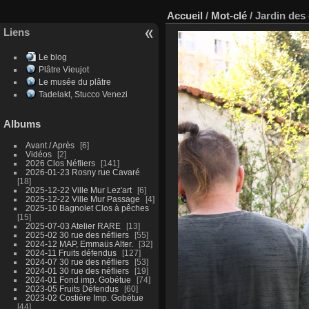
Accueil
/
Mot-clé
/
Jardin des
Liens
Le blog
Plâtre Vieujot
Le musée du plâtre
Tadelakt, Stucco Venezi
Albums
Avant / Après
6
Vidéos
2
2026 Clos Néfliers
141
2026-01-23 Rosny rue Cavaré
18
2025-12-22 Ville Mur Lez'art
6
2025-12-22 Ville Mur Passage
4
2025-10 Bagnolet Clos à pêches
15
2025-07-03 Atelier RARE
13
2025-02 30 rue des néfliers
55
2024-12 MAP, Emmaüs Alter.
32
2024-11 Fruits défendus
127
2024-07 30 rue des néfliers
53
2024-01 30 rue des néfliers
19
2024-01 Fond imp. Gobétue
74
2023-05 Fruits Défendus
60
2023-02 Costière Imp. Gobétue
44