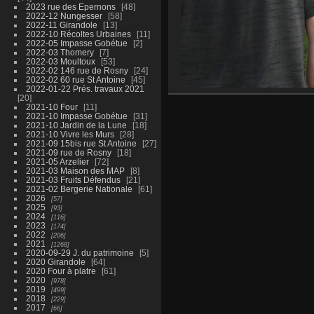
2023 rue des Epernons
48
2022-12 Nungesser
58
2022-11 Girandole
13
2022-10 Récoltes Urbaines
11
2022-05 Impasse Gobétue
2
2022-03 Thomery
7
2022-03 Moultoux
53
2022-02 146 rue de Rosny
24
2022-02 60 rue St Antoine
45
2022-01-22 Prés. travaux 2021
20
2021-10 Four
11
2021-10 Impasse Gobétue
31
2021-10 Jardin de la Lune
18
2021-10 Vivre les Murs
28
2021-09 15bis rue St Antoine
27
2021-09 rue de Rosny
18
2021-05 Arzelier
72
2021-03 Maison des MAP
8
2021-03 Fruits Défendus
21
2021-02 Bergerie Nationale
61
2026
57
2025
93
2024
116
2023
174
2022
206
2021
1268
2020-09-29 J. du patrimoine
5
2020 Girandole
64
2020 Four à platre
61
2020
978
2019
499
2018
229
2017
66