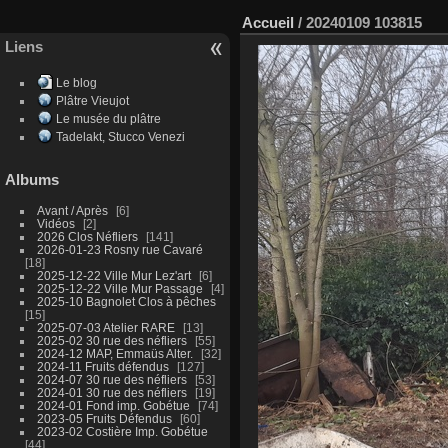
Accueil
/
20240109 103815
Liens
Le blog
Plâtre Vieujot
Le musée du plâtre
Tadelakt, Stucco Venezi
Albums
Avant / Après
6
Vidéos
2
2026 Clos Néfliers
141
2026-01-23 Rosny rue Cavaré
18
2025-12-22 Ville Mur Lez'art
6
2025-12-22 Ville Mur Passage
4
2025-10 Bagnolet Clos à pêches
15
2025-07-03 Atelier RARE
13
2025-02 30 rue des néfliers
55
2024-12 MAP, Emmaüs Alter.
32
2024-11 Fruits défendus
127
2024-07 30 rue des néfliers
53
2024-01 30 rue des néfliers
19
2024-01 Fond imp. Gobétue
74
2023-05 Fruits Défendus
60
2023-02 Costière Imp. Gobétue
44