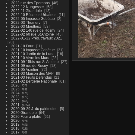
2023 rue des Epernons
48
2022-12 Nungesser
58
2022-11 Girandole
13
2022-10 Récoltes Urbaines
11
2022-05 Impasse Gobétue
2
2022-03 Thomery
7
2022-03 Moultoux
53
2022-02 146 rue de Rosny
24
2022-02 60 rue St Antoine
45
2022-01-22 Prés. travaux 2021
20
2021-10 Four
11
2021-10 Impasse Gobétue
31
2021-10 Jardin de la Lune
18
2021-10 Vivre les Murs
28
2021-09 15bis rue St Antoine
27
2021-09 rue de Rosny
18
2021-05 Arzelier
72
2021-03 Maison des MAP
8
2021-03 Fruits Défendus
21
2021-02 Bergerie Nationale
61
2026
57
2025
93
2024
116
2023
174
2022
206
2021
1268
2020-09-29 J. du patrimoine
5
2020 Girandole
64
2020 Four à platre
61
2020
978
2019
499
2018
229
2017
66