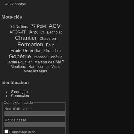
4092 photos
Mots-clés
ACV
77 PdM
30 Néfliers
Arzelier
AFOR-TP
Bagnolet
Chantier
Chaperon
Formation
Four
Fruits Défendus
Girandole
Gobétue
Impasse Gobétue
Maison des MAP
Jardin Pouplier
Rambouillet
Moultoux
Visite
Vivre les Murs
Identification
S'enregistrer
Connexion
Connexion rapide
Nom d'utilisateur
Mot de passe
Connexion auto