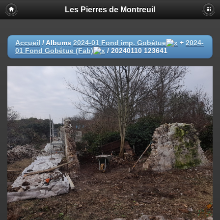
Les Pierres de Montreuil
Accueil
/ Albums
2024-01 Fond imp. Gobétue
+
2024-
01 Fond Gobétue (Fab)
/
20240110 123641