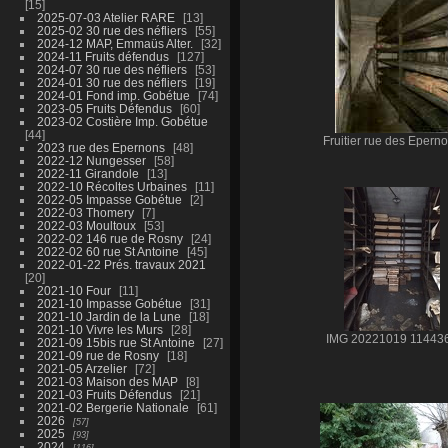
15
2025-07-03 Atelier RARE
13
2025-02 30 rue des néfliers
55
2024-12 MAP, Emmaüs Alter.
32
2024-11 Fruits défendus
127
2024-07 30 rue des néfliers
53
2024-01 30 rue des néfliers
19
2024-01 Fond imp. Gobétue
74
2023-05 Fruits Défendus
60
2023-02 Costière Imp. Gobétue
44
Fruitier rue des Epern
2023 rue des Epernons
48
2022-12 Nungesser
58
2022-11 Girandole
13
2022-10 Récoltes Urbaines
11
2022-05 Impasse Gobétue
2
2022-03 Thomery
7
2022-03 Moultoux
53
2022-02 146 rue de Rosny
24
2022-02 60 rue St Antoine
45
2022-01-22 Prés. travaux 2021
20
2021-10 Four
11
2021-10 Impasse Gobétue
31
2021-10 Jardin de la Lune
18
2021-10 Vivre les Murs
28
IMG 20221019 11443
2021-09 15bis rue St Antoine
27
2021-09 rue de Rosny
18
2021-05 Arzelier
72
2021-03 Maison des MAP
8
2021-03 Fruits Défendus
21
2021-02 Bergerie Nationale
61
2026
57
2025
93
2024
116