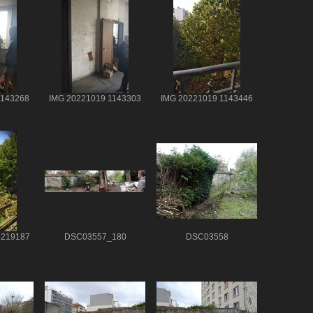
1143268
IMG 20221019 1143303
IMG 20221019 1143446
1219187
DSC03557_180
DSC03558