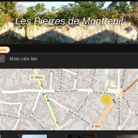
Les Pierres de Montreuil
nons
t
Mots-clés liés
48