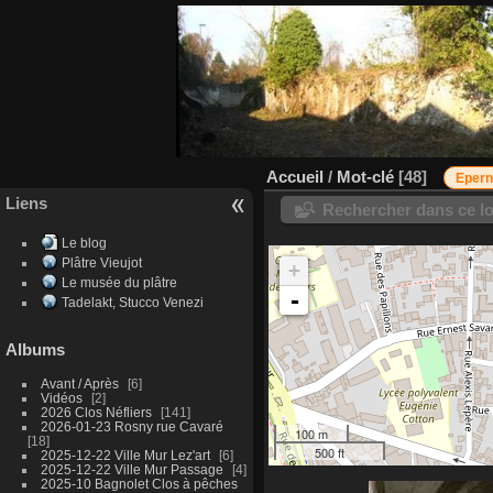
Accueil
/
Mot-clé
48
Eper
Liens
Rechercher dans ce lo
Le blog
Plâtre Vieujot
+
Le musée du plâtre
-
Tadelakt, Stucco Venezi
Albums
Avant / Après
6
Vidéos
2
2026 Clos Néfliers
141
2026-01-23 Rosny rue Cavaré
100 m
18
500 ft
2025-12-22 Ville Mur Lez'art
6
2025-12-22 Ville Mur Passage
4
2025-10 Bagnolet Clos à pêches