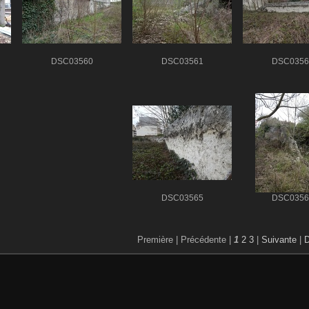
DSC03560
DSC03561
DSC0356
DSC03565
DSC0356
Première |
Précédente |
1
2
3
|
Suivante
|
D