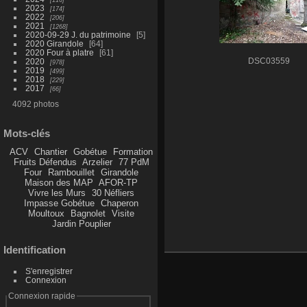
2023
174
2022
206
2021
1268
2020-09-29 J. du patrimoine
5
2020 Girandole
64
2020 Four à platre
61
2020
DSC03559
978
2019
499
2018
229
2017
66
4092 photos
Mots-clés
ACV
Chantier
Gobétue
Formation
Fruits Défendus
Arzelier
77 PdM
Four
Rambouillet
Girandole
Maison des MAP
AFOR-TP
Vivre les Murs
30 Néfliers
Impasse Gobétue
Chaperon
Moultoux
Bagnolet
Visite
Jardin Pouplier
Identification
S'enregistrer
Connexion
Connexion rapide