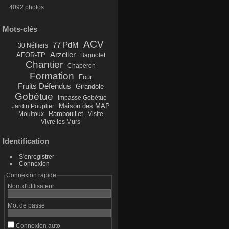
4092 photos
Mots-clés
ACV
77 PdM
30 Néfliers
Arzelier
AFOR-TP
Bagnolet
Chantier
Chaperon
Formation
Four
Fruits Défendus
Girandole
Gobétue
Impasse Gobétue
Maison des MAP
Jardin Pouplier
Rambouillet
Moultoux
Visite
Vivre les Murs
Identification
S'enregistrer
Connexion
Connexion rapide
Nom d'utilisateur
Mot de passe
Connexion auto