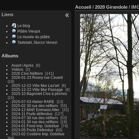
Accueil
/
2020 Girandole
/
IMG
Liens
Le blog
Plâtre Vieujot
Le musée du plâtre
Tadelakt, Stucco Venezi
Albums
Avant / Après
6
Vidéos
2
2026 Clos Néfliers
141
2026-01-23 Rosny rue Cavaré
18
2025-12-22 Ville Mur Lez'art
6
2025-12-22 Ville Mur Passage
4
2025-10 Bagnolet Clos à pêches
15
2025-07-03 Atelier RARE
13
2025-02 30 rue des néfliers
55
2024-12 MAP, Emmaüs Alter.
32
2024-11 Fruits défendus
127
2024-07 30 rue des néfliers
53
2024-01 30 rue des néfliers
19
2024-01 Fond imp. Gobétue
74
2023-05 Fruits Défendus
60
2023-02 Costière Imp. Gobétue
44