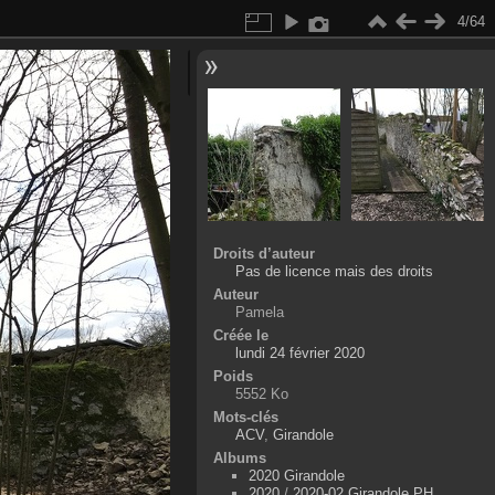
4/64
Droits d’auteur
Pas de licence mais des droits
Auteur
Pamela
Créée le
lundi 24 février 2020
Poids
5552 Ko
Mots-clés
ACV
,
Girandole
Albums
2020 Girandole
2020
/
2020-02 Girandole PH