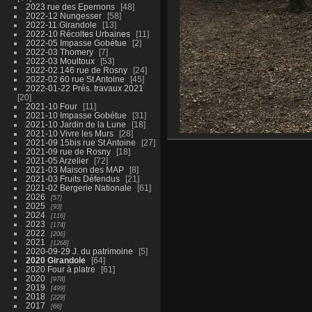
2023 rue des Epernons
48
2022-12 Nungesser
58
2022-11 Girandole
13
2022-10 Récoltes Urbaines
11
2022-05 Impasse Gobétue
2
2022-03 Thomery
7
2022-03 Moultoux
53
2022-02 146 rue de Rosny
24
2022-02 60 rue St Antoine
45
2022-01-22 Prés. travaux 2021
20
2021-10 Four
11
2021-10 Impasse Gobétue
31
2021-10 Jardin de la Lune
18
2021-10 Vivre les Murs
28
2021-09 15bis rue St Antoine
27
2021-09 rue de Rosny
18
2021-05 Arzelier
72
2021-03 Maison des MAP
8
2021-03 Fruits Défendus
21
2021-02 Bergerie Nationale
61
2026
57
2025
93
2024
116
2023
174
2022
206
2021
1268
2020-09-29 J. du patrimoine
5
2020 Girandole
64
2020 Four à platre
61
2020
978
2019
499
2018
229
2017
66