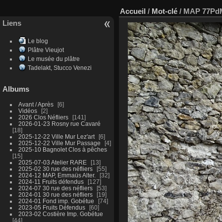
Accueil
/
Mot-clé
/
MAP 77Pd
Liens
Le blog
Plâtre Vieujot
Le musée du plâtre
Tadelakt, Stucco Venezi
Albums
Avant / Après
6
Vidéos
2
2026 Clos Néfliers
141
2026-01-23 Rosny rue Cavaré
18
2025-12-22 Ville Mur Lez'art
6
2025-12-22 Ville Mur Passage
4
2025-10 Bagnolet Clos à pêches
15
2025-07-03 Atelier RARE
13
2025-02 30 rue des néfliers
55
2024-12 MAP, Emmaüs Alter.
32
2024-11 Fruits défendus
127
2024-07 30 rue des néfliers
53
2024-01 30 rue des néfliers
19
2024-01 Fond imp. Gobétue
74
2023-05 Fruits Défendus
60
2023-02 Costière Imp. Gobétue
44