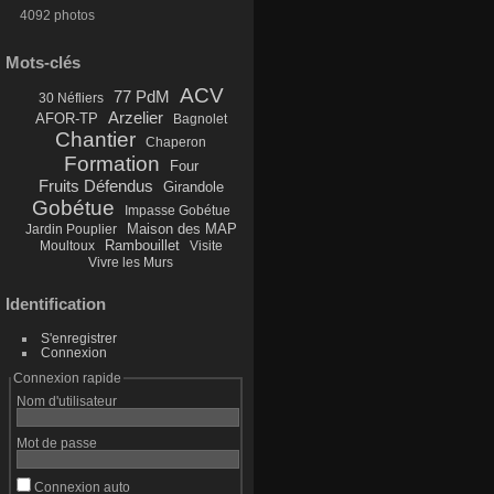
4092 photos
Mots-clés
ACV
77 PdM
30 Néfliers
Arzelier
AFOR-TP
Bagnolet
Chantier
Chaperon
Formation
Four
Fruits Défendus
Girandole
Gobétue
Impasse Gobétue
Maison des MAP
Jardin Pouplier
Rambouillet
Moultoux
Visite
Vivre les Murs
Identification
S'enregistrer
Connexion
Connexion rapide
Nom d'utilisateur
Mot de passe
Connexion auto