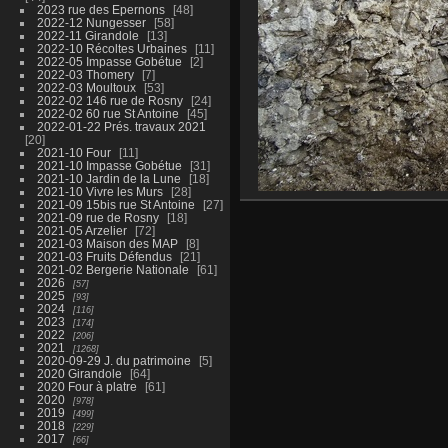
2023 rue des Epernons
48
2022-12 Nungesser
58
2022-11 Girandole
13
2022-10 Récoltes Urbaines
11
2022-05 Impasse Gobétue
2
2022-03 Thomery
7
2022-03 Moultoux
53
2022-02 146 rue de Rosny
24
2022-02 60 rue St Antoine
45
2022-01-22 Prés. travaux 2021
20
2021-10 Four
11
2021-10 Impasse Gobétue
31
2021-10 Jardin de la Lune
18
2021-10 Vivre les Murs
28
2021-09 15bis rue St Antoine
27
2021-09 rue de Rosny
18
2021-05 Arzelier
72
2021-03 Maison des MAP
8
2021-03 Fruits Défendus
21
2021-02 Bergerie Nationale
61
2026
57
2025
93
2024
116
2023
174
2022
206
2021
1268
2020-09-29 J. du patrimoine
5
2020 Girandole
64
2020 Four à platre
61
2020
978
2019
499
2018
229
2017
66