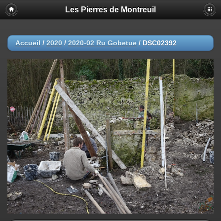
Les Pierres de Montreuil
Accueil
/
2020
/
2020-02 Ru Gobetue
/
DSC02392