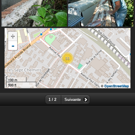
+
-
33
100 m
500 ft
©
OpenStreetMap
1 / 2
Suivante
Sauf mention contraire, le contenu de ce site web est placé
sous les termes de la licence suivante :