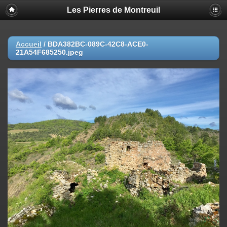
Les Pierres de Montreuil
Accueil
/
BDA382BC-089C-42C8-ACE0-
21A54F685250.jpeg