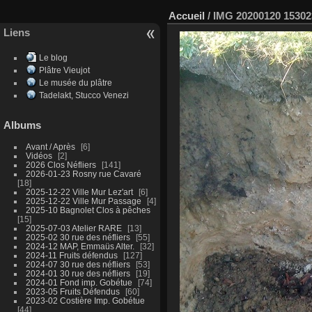
Accueil
/
IMG 20200120 15302
Liens
Le blog
Plâtre Vieujot
Le musée du plâtre
Tadelakt, Stucco Venezi
Albums
Avant / Après
6
Vidéos
2
2026 Clos Néfliers
141
2026-01-23 Rosny rue Cavaré
18
2025-12-22 Ville Mur Lez'art
6
2025-12-22 Ville Mur Passage
4
2025-10 Bagnolet Clos à pêches
15
2025-07-03 Atelier RARE
13
2025-02 30 rue des néfliers
55
2024-12 MAP, Emmaüs Alter.
32
2024-11 Fruits défendus
127
2024-07 30 rue des néfliers
53
2024-01 30 rue des néfliers
19
2024-01 Fond imp. Gobétue
74
2023-05 Fruits Défendus
60
2023-02 Costière Imp. Gobétue
44