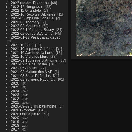
2023 rue des Epernons
48
2022-12 Nungesser
58
2022-11 Girandole
13
2022-10 Récoltes Urbaines
11
2022-05 Impasse Gobétue
2
2022-03 Thomery
7
2022-03 Moultoux
53
2022-02 146 rue de Rosny
24
2022-02 60 rue St Antoine
45
2022-01-22 Prés. travaux 2021
20
2021-10 Four
11
2021-10 Impasse Gobétue
31
2021-10 Jardin de la Lune
18
2021-10 Vivre les Murs
28
2021-09 15bis rue St Antoine
27
2021-09 rue de Rosny
18
2021-05 Arzelier
72
2021-03 Maison des MAP
8
2021-03 Fruits Défendus
21
2021-02 Bergerie Nationale
61
2026
57
2025
93
2024
116
2023
174
2022
206
2021
1268
2020-09-29 J. du patrimoine
5
2020 Girandole
64
2020 Four à platre
61
2020
978
2019
499
2018
229
2017
66