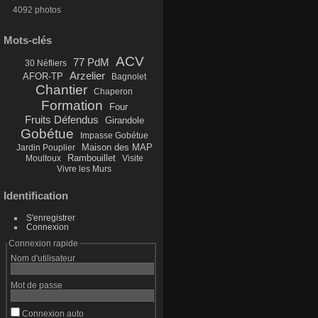
4092 photos
Mots-clés
ACV
77 PdM
30 Néfliers
Arzelier
AFOR-TP
Bagnolet
Chantier
Chaperon
Formation
Four
Fruits Défendus
Girandole
Gobétue
Impasse Gobétue
Maison des MAP
Jardin Pouplier
Rambouillet
Moultoux
Visite
Vivre les Murs
Identification
S'enregistrer
Connexion
Connexion rapide
Nom d'utilisateur
Mot de passe
Connexion auto