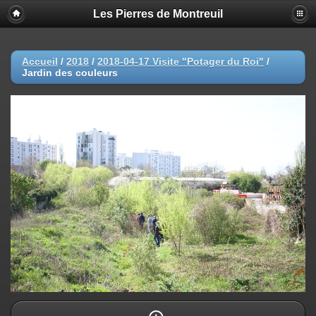
Les Pierres de Montreuil
Accueil
/
2018
/
2018-04-17 Visite "Potager du Roi"
/
Jardin des couleurs