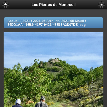
Les Pierres de Montreuil
Accueil
/
2021
/
2021-05 Arzelier
/
2021-05 Maud
/
84DD1AA4-9E89-41F7-9421-48E63A2D07DE.jpeg