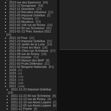
2023 rue des Epernons
48
2022-12 Nungesser
58
2022-11 Girandole
13
2022-10 Récoltes Urbaines
11
2022-05 Impasse Gobétue
2
2022-03 Thomery
7
2022-03 Moultoux
53
2022-02 146 rue de Rosny
24
2022-02 60 rue St Antoine
45
2022-01-22 Prés. travaux 2021
20
2021-10 Four
11
2021-10 Impasse Gobétue
31
2021-10 Jardin de la Lune
18
2021-10 Vivre les Murs
28
2021-09 15bis rue St Antoine
27
2021-09 rue de Rosny
18
2021-05 Arzelier
72
2021-03 Maison des MAP
8
2021-03 Fruits Défendus
21
2021-02 Bergerie Nationale
61
2026
57
2025
93
2024
116
2023
174
2022
206
2021
1268
2021-12-22 Impasse Gobétue
19
2021-12-22 60 rue St Antoine
8
2021-12-13 rue de Rosny
4
2021-12-10 rue Alexis Lepere
7
2021-12-05 rue Alexis Lepere
6
2021-12 Prairie
4