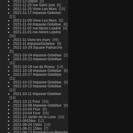
2021-12 Dépot
3
2021-11-25 rue Saint Just
6
2021-11-25 Vivre Les Murs
15
2021-11-17 Impasse Gobetue
21
2021-11-09 Vivre Les Murs
6
2021-11-04 Impasse Gobétue
8
2021-11-02 rue Alexis Lepère
4
2021-11-01 rue Alexis Lepère
10
2021-11 Vivre les murs
46
2021-11 ImpasseGobetue
8
2021-10-29 Square Patriarche
5
2021-10-24 Impasse Gobétue
3
2021-10-22 Impasse Gobétue
11
2021-10-18 rue de Rosny
14
2021-10-18 Impasse Gobétue
6
2021-10-17 Impasse Gobétue
11
2021-10-15 Impasse Gobétue
4
2021-10-12 Impasse Gobétue
13
2021-10-11 Impasse Gobétue
13
2021-10-11 Four
16
2021-10-08 Impasse Gobétue
4
2021-10-04 Four
6
2021-10-04 Four
56
2021-10 Jardin de la Lune
16
2021-0915bis
12
2021-09-24 15bis
10
2021-09-21 15bis
7
2021-09-13 Bagnolet rue Blanche