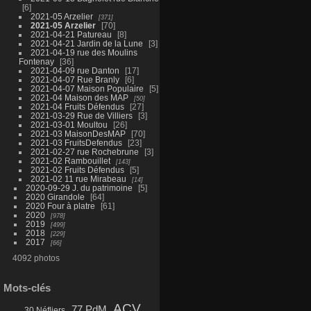
6
2021-05 Arzelier
371
2021-05 Arzelier
70
2021-04-21 Patureau
8
2021-04-21 Jardin de la Lune
3
2021-04-19 rue des Moulins
Fontenay
36
2021-04-09 rue Danton
17
2021-04-07 Rue Branly
6
2021-04-07 Maison Populaire
5
2021-04 Maison des MAP
50
2021-04 Fruits Défendus
27
2021-03-29 Rue de Villiers
3
2021-03-01 Moultou
26
2021-03 MaisonDesMAP
70
2021-03 FruitsDefendus
23
2021-02-27 rue Rochebrune
3
2021-02 Rambouillet
143
2021-02 Fruits Défendus
5
2021-02 11 rue Mirabeau
14
2020-09-29 J. du patrimoine
5
2020 Girandole
64
2020 Four à platre
61
2020
978
2019
499
2018
229
2017
66
4092 photos
Mots-clés
ACV
77 PdM
30 Néfliers