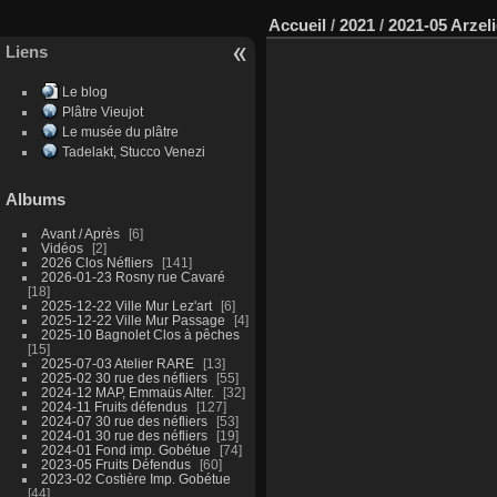
Accueil
/
2021
/
2021-05 Arzeli
Liens
Le blog
Plâtre Vieujot
Le musée du plâtre
Tadelakt, Stucco Venezi
Albums
Avant / Après
6
Vidéos
2
2026 Clos Néfliers
141
2026-01-23 Rosny rue Cavaré
18
2025-12-22 Ville Mur Lez'art
6
2025-12-22 Ville Mur Passage
4
2025-10 Bagnolet Clos à pêches
15
2025-07-03 Atelier RARE
13
2025-02 30 rue des néfliers
55
2024-12 MAP, Emmaüs Alter.
32
2024-11 Fruits défendus
127
2024-07 30 rue des néfliers
53
2024-01 30 rue des néfliers
19
2024-01 Fond imp. Gobétue
74
2023-05 Fruits Défendus
60
2023-02 Costière Imp. Gobétue
44