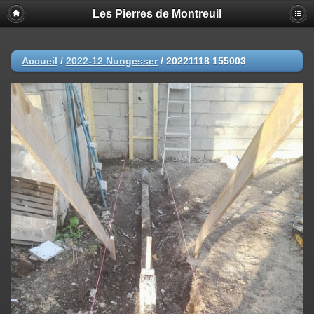
Les Pierres de Montreuil
Accueil
/
2022-12 Nungesser
/
20221118 155003