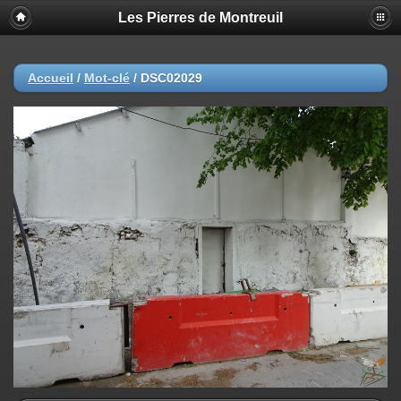
Les Pierres de Montreuil
Accueil
/
Mot-clé
/
DSC02029