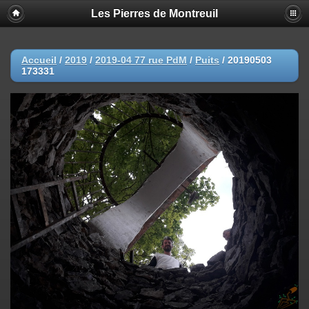
Les Pierres de Montreuil
Accueil
/
2019
/
2019-04 77 rue PdM
/
Puits
/
20190503
173331